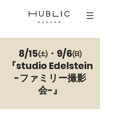
8/15㈯・9/6㈰
『studio Edelstein
-ファミリー撮影
会-』