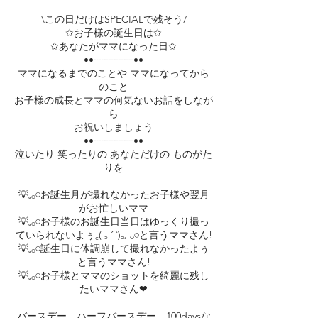
\この日だけはSPECIALで残そう/
✩お子様の誕生日は✩
✩あなたがママになった日✩
••┈┈┈┈••
ママになるまでのことや ママになってから
のこと
お子様の成長とママの何気ないお話をしなが
ら
お祝いしましょう
••┈┈┈┈••
泣いたり 笑ったりの あなただけの ものがた
りを
💡𓈒𓂂𓏸お誕生月が撮れなかったお子様や翌月
がお忙しいママ
💡𓈒𓂂𓏸お子様のお誕生日当日はゆっくり撮っ
ていられないよぅ꜀( ꜆ ´ `)꜆𓈒 𓂂𓏸と言うママさん!
💡𓈒𓂂𓏸誕生日に体調崩して撮れなかったよぅ
と言うママさん!
💡𓈒𓂂𓏸お子様とママのショットを綺麗に残し
たいママさん❤
バースデー、ハーフバースデー、100daysな