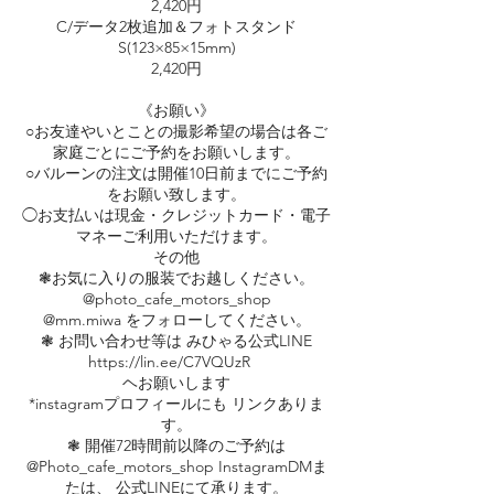
⁡2,420円
C/データ2枚追加＆フォトスタンド
S(123×85×15mm)
2,420円
《お願い》
○お友達やいとことの撮影希望の場合は各ご
家庭ごとにご予約をお願いします。
○バルーンの注文は開催10日前までにご予約
をお願い致します。
◯お支払いは現金・クレジットカード・電子
マネーご利用いただけます。
その他
❃お気に入りの服装でお越しください。
@photo_cafe_motors_shop
@mm.miwa をフォローしてください。
❃ お問い合わせ等は みひゃる公式LINE
https://lin.ee/C7VQUzR
ヘお願いします
*instagramプロフィールにも リンクありま
す。
❃ 開催72時間前以降のご予約は
@Photo_cafe_motors_shop InstagramDMま